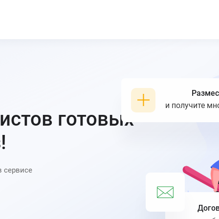
Размес
и получите мн
истов
готовых
!
в сервисе
Догов