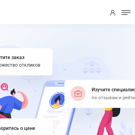
тите заказ
ожество откликов
Изучите специали
по отзывам и рейти
оритесь о цене